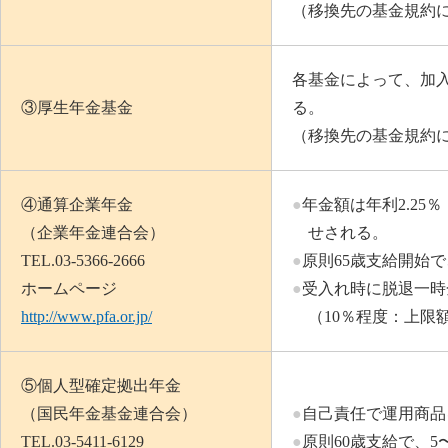
（移換先の基金規約
各基金によって、加
③厚生年金基金
る。
（移換先の基金規約
④通算企業年金
●
年金額は年利2.2
（企業年金連合会）
せされる。
TEL.03-5366-2666
●
原則65歳支給開始
ホームページ
●
受入れ時に脱退一時
http://www.pfa.or.jp/
（10％程度：上限額3
⑤個人型確定拠出年金
（国民年金基金連合会）
●
自己責任で運用商品
TEL.03-5411-6129
●
原則60歳支給で、5